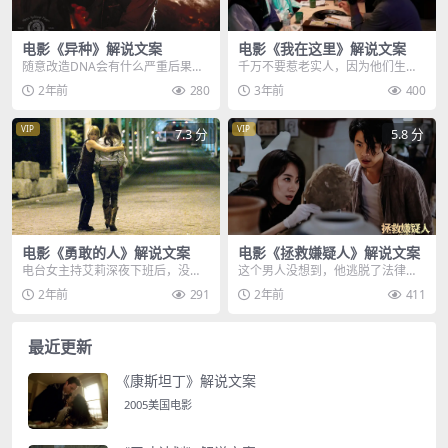
电影《异种》解说文案
电影《我在这里》解说文案
随意改造DNA会有什么严重后果，
千万不要惹老实人，因为他们生气
来看看这部美女化身外星生物，疯
了，后果不堪设想，三个小伙谈到
2年前
280
3年前
400
狂繁殖的美国科幻恐...
了阿文的女朋友，言语...
VIP
VIP
7.3 分
5.8 分
电影《勇敢的人》解说文案
电影《拯救嫌疑人》解说文案
电台女主持艾莉深夜下班后，没有
这个男人没想到，他逃脱了法律的
选择去吃烧烤，而是和男友到纽约
制裁，却被充满仇恨的母亲抓了起
2年前
291
2年前
411
的中央公园遛狗，有人...
来，她要亲手虐杀这个...
最近更新
《康斯坦丁》解说文案
2005美国电影