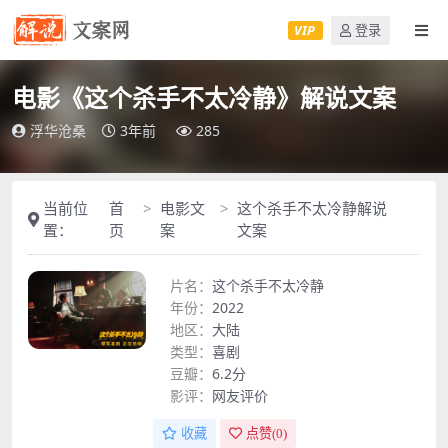
VIP
登录
电影《这个杀手不太冷静》解说文案
浮华沧桑
3年前
285
当前位
首
电影文
这个杀手不太冷静解说
置：
页
案
文案
片名：
这个杀手不太冷静
年份：
2022
地区：
大陆
类型：
喜剧
豆瓣：
6.2分
影评：
网友评价
收藏
点赞(
0
)