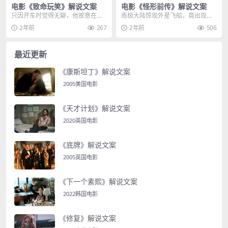
电影《致命玩笑》解说文案
电影《怪形前传》解说文案
只因开车时觉得无聊，他故意在广
南极大陆惊现外星飞船，竟出现外
播中压低嗓音，然后模仿女人的语
星生物猎杀科考队员，怪异躯体伸
2年前
267
2年前
506
调，勾引寂寞难耐的老...
出触手开始大杀四方，...
最近更新
《康斯坦丁》解说文案
2005美国电影
《天才计划》解说文案
2020英国电影
《底牌》解说文案
2005英国电影
《下一个素熙》解说文案
2022韩国电影
《修复》解说文案