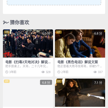
猜你喜欢
VIP
VIP
6.0 分
6.8 分
电影《扫毒2天地对决》解说
电影《黑色电话》解说文案
文案
把手放桌上，天哥，二十几年兄
他正冒着大雨寻找哥哥，却被5个男
弟，放，这个被活生生砍断三根手
孩拦住去路，等到小姑娘再度起
3年前
328
2年前
337
指的男人，名叫地藏，是...
身，男孩们竟全部消失...
VIP
VIP
6.8 分
7.1 分