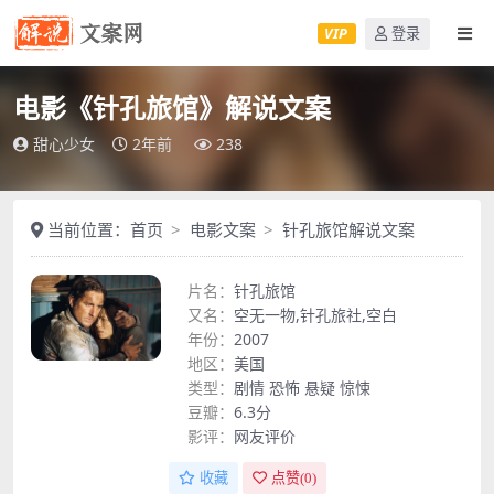
VIP
登录
电影《针孔旅馆》解说文案
甜心少女
2年前
238
当前位置：
首页
电影文案
针孔旅馆解说文案
片名：
针孔旅馆
又名：
空无一物,针孔旅社,空白
年份：
2007
地区：
美国
类型：
剧情
恐怖
悬疑
惊悚
豆瓣：
6.3分
影评：
网友评价
收藏
点赞(
0
)