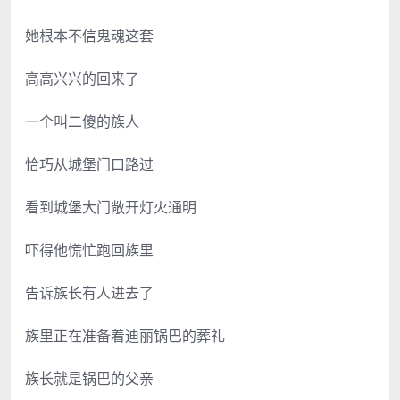
她根本不信鬼魂这套
高高兴兴的回来了
一个叫二傻的族人
恰巧从城堡门口路过
看到城堡大门敞开灯火通明
吓得他慌忙跑回族里
告诉族长有人进去了
族里正在准备着迪丽锅巴的葬礼
族长就是锅巴的父亲