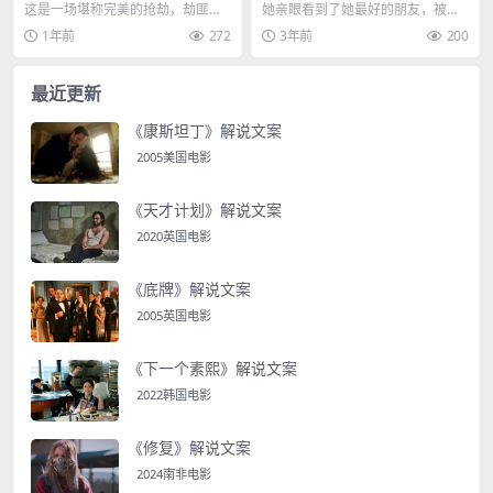
这是一场堪称完美的抢劫，劫匪的
她亲眼看到了她最好的朋友，被人
手段你肯定想象不到，在这座高达5
贩子强行拖走，女孩慌了，连忙在
1年前
272
3年前
200
20米的双子塔顶端...
电话里向父亲求助，幸...
最近更新
《康斯坦丁》解说文案
2005美国电影
《天才计划》解说文案
2020英国电影
《底牌》解说文案
2005英国电影
《下一个素熙》解说文案
2022韩国电影
《修复》解说文案
2024南非电影