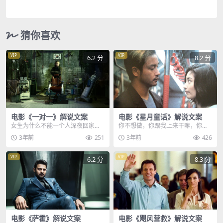
猜你喜欢
VIP
VIP
6.2 分
8.2 分
电影《一对一》解说文案
电影《星月童话》解说文案
女生为什么不能一个人深夜回家，
你不想做，你跟我上来干嘛，你很
一个女高中生在回来的路上，突然
像他，像谁，你男朋友，那你找
3年前
251
3年前
426
发现后面跟着几个可疑...
他，找我干嘛，男人愤怒...
VIP
VIP
6.2 分
8.3 分
电影《萨霍》解说文案
电影《飓风营救》解说文案