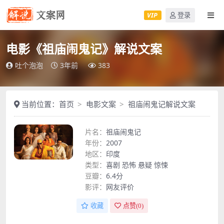
VIP
登录
电影《祖庙闹鬼记》解说文案
吐个泡泡
3年前
383
当前位置：
首页
电影文案
祖庙闹鬼记解说文案
片名：
祖庙闹鬼记
年份：
2007
地区：
印度
类型：
喜剧
恐怖
悬疑
惊悚
豆瓣：
6.4分
影评：
网友评价
收藏
点赞(
0
)