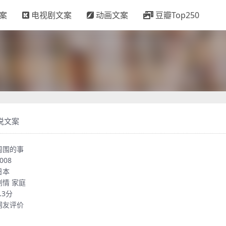
案
电视剧文案
动画文案
豆瓣Top250
说文案
周围的事
008
日本
剧情
家庭
.3分
网友评价