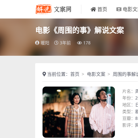
首页
电影文
电影《周围的事》解说文案
暖阳
3年前
178
当前位置：
首页
电影文案
周围的事解
片名：
年份：
2
地区：
类型：
豆瓣：
8
影评：