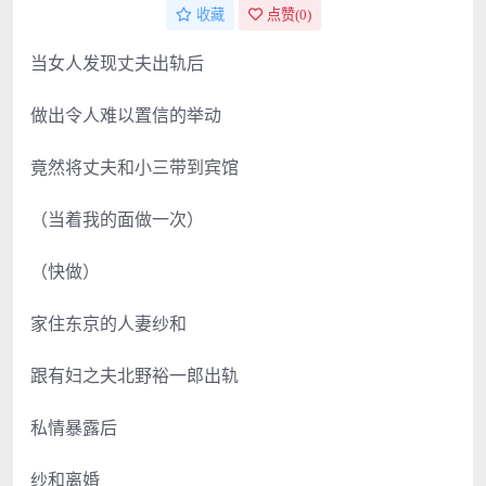
收藏
点赞(
0
)
当女人发现丈夫出轨后
做出令人难以置信的举动
竟然将丈夫和小三带到宾馆
（当着我的面做一次）
（快做）
家住东京的人妻纱和
跟有妇之夫北野裕一郎出轨
私情暴露后
纱和离婚