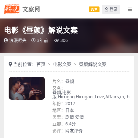
VIP
登录
电影《昼颜》解说文案
浪漫尽失
3年前
306
当前位置：
首页
电影文案
昼颜解说文案
片名：
昼颜
又名：
昼颜,电影
版,Hirugao,Hirugao:,Love,Affairs,in,the,A
年份：
2017
地区：
日本
类型：
剧情
爱情
豆瓣：
6.4分
影评：
网友评价