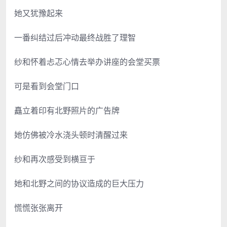
她又犹豫起来
一番纠结过后冲动最终战胜了理智
纱和怀着忐忑心情去举办讲座的会堂买票
可是看到会堂门口
矗立着印有北野照片的广告牌
她仿佛被冷水浇头顿时清醒过来
纱和再次感受到横亘于
她和北野之间的协议造成的巨大压力
慌慌张张离开