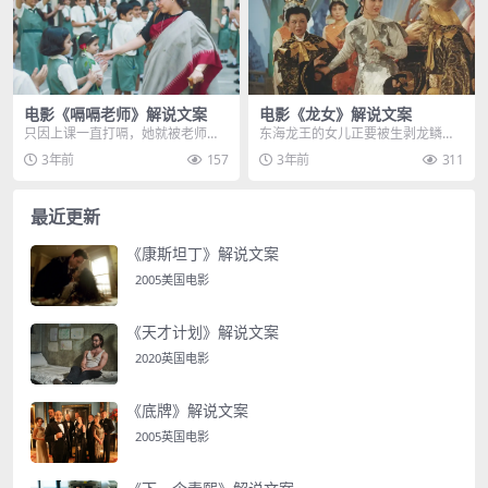
电影《嗝嗝老师》解说文案
电影《龙女》解说文案
只因上课一直打嗝，她就被老师罚
东海龙王的女儿正要被生剥龙鳞，
去吃厕纸，但这一切，并非女孩刻
刽子手抢起杀龙刀，直接从龙女后
3年前
157
3年前
311
意为之，而是受到一种...
背开剥，大量龙鳞当场...
最近更新
《康斯坦丁》解说文案
2005美国电影
《天才计划》解说文案
2020英国电影
《底牌》解说文案
2005英国电影