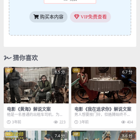
购买本内容
VIP免费查看
猜你喜欢
VIP
VIP
8.5 分
6.7 分
电影《黄海》解说文案
电影《我在追求你》解说文案
他是一名普通的出租车司机，为了
男人想要按门铃，但胳膊始终不够
改变自己的生活，他白天拼命拉客
长，急眼的男人做出了一个决定，
3年前
223
3年前
404
搞钱，晚上打麻将赌运...
他居然站起来了，原来...
VIP
VIP
7.4 分
8.6 分