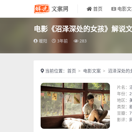
首页
电影文
电影《沼泽深处的女孩》解说
暖阳
3年前
283
当前位置：
首页
电影文案
沼泽深处的
片名：
年份：
2
地区：
类型：
豆瓣：
7
影评：