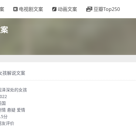
案
电视剧文案
动画文案
豆瓣Top250
文案
女孩解说文案
沼泽深处的女孩
022
美国
剧情
悬疑
爱情
.5分
网友评价