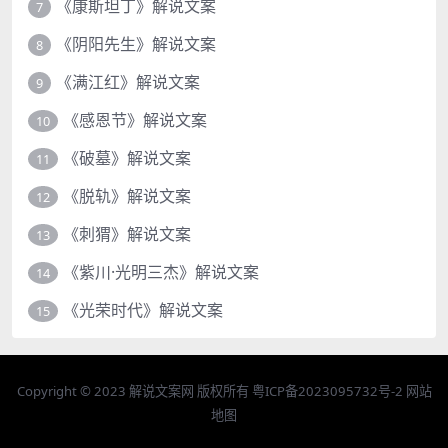
《康斯坦丁》解说文案
7
《阴阳先生》解说文案
8
《满江红》解说文案
9
《感恩节》解说文案
10
《破墓》解说文案
11
《脱轨》解说文案
12
《刺猬》解说文案
13
《紫川·光明三杰》解说文案
14
《光荣时代》解说文案
15
Copyright © 2023
解说文案网
版权所有
粤ICP备2023095732号-2
网站
地图