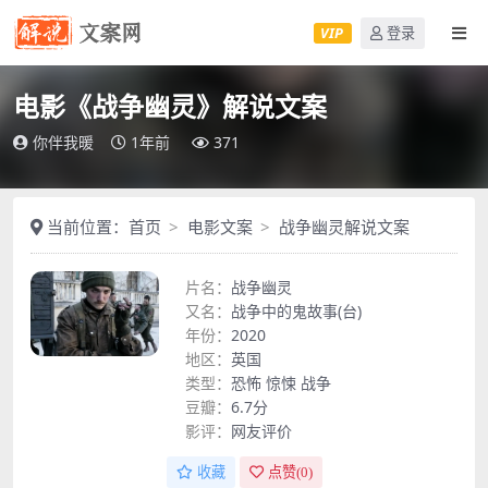
VIP
登录
电影《战争幽灵》解说文案
你伴我暖
1年前
371
当前位置：
首页
电影文案
战争幽灵解说文案
片名：
战争幽灵
又名：
战争中的鬼故事(台)
年份：
2020
地区：
英国
类型：
恐怖
惊悚
战争
豆瓣：
6.7分
影评：
网友评价
收藏
点赞(
0
)