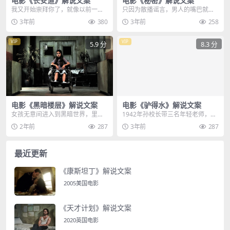
电影《长安道》解说文案
电影《秘密》解说文案
我又开始崇拜你了，就像以前一
只因为散播谣言，男人的嘴巴就被
样，我继续会把你，伺候的舒舒服
订书机封死，他忐忑的想要求饶，
3年前
380
3年前
258
服的，我能给你的，我都...
可神秘人却根本没给他...
VIP
VIP
5.9 分
8.3 分
电影《黑暗楼层》解说文案
电影《驴得水》解说文案
女孩无意间进入到黑暗世界，里面
1942年孙校长带三名年轻老师，下
怪物丛生，危机四伏，今天给大家
乡搞教育实验，创建了三民小学，
2年前
287
3年前
287
带来的是芬兰恐怖电影...
可学生流失严重，...
最近更新
《康斯坦丁》解说文案
2005美国电影
《天才计划》解说文案
2020英国电影