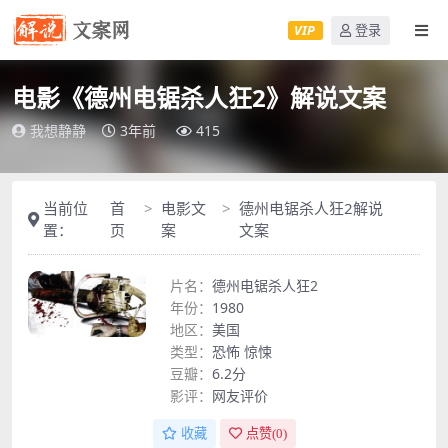
VIP
登录
电影《德州电锯杀人狂2》解说文案
我想静静
3年前
415
当前位
首
电影文
德州电锯杀人狂2解说
置：
页
案
文案
片名：
德州电锯杀人狂2
年份：
1980
地区：
美国
类型：
恐怖
惊悚
豆瓣：
6.2分
影评：
网友评价
收藏
点赞(
0
)