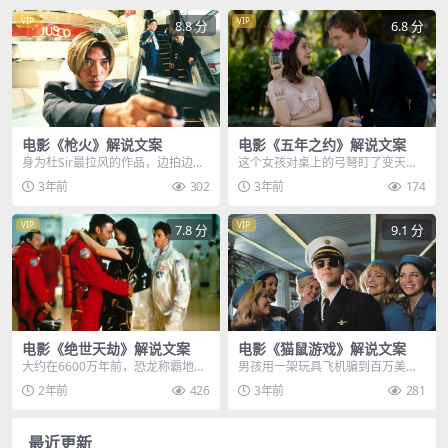
VIP
VIP
8.8 分
6.8 分
电影《枪火》解说文案
电影《五年之约》解说文案
身为杜Sir最拉风的作品，边拍边写
这个女孩对桌上的弓弩盯了变天，
19天就完成的影片，枪火究竟有多
男人和女人都很紧张，虽然他们一
3年前
302
3年前
174
经典，故事刚开...
再分散女孩的注意力，...
VIP
VIP
7.8 分
9.1 分
电影《绝世天劫》解说文案
电影《猫鼠游戏》解说文案
大约在6600万年前，恐龙称霸地球
男孩用一架玩具飞机骗到百万美
的时代，一块10公里左右大的陨
钞，他用镊子夹下，飞机上的塑料
2年前
426
3年前
281
石，它以几万枚核...
标签，小心的贴在支票上...
最近更新