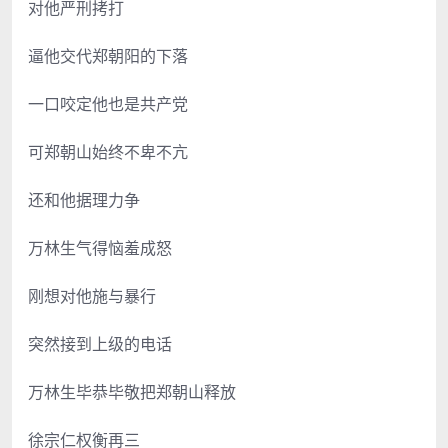
对他严刑拷打
逼他交代郑朝阳的下落
一口咬定他也是共产党
可郑朝山始终不卑不亢
还和他据理力争
万林生气得恼羞成怒
刚想对他施与暴行
突然接到上级的电话
万林生毕恭毕敬把郑朝山释放
徐宗仁权衡再三