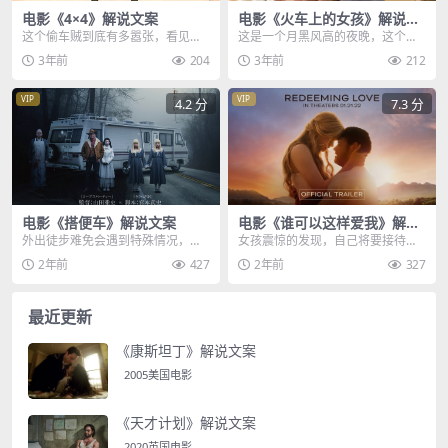
电影《4×4》解说文案
电影《火车上的女孩》解说文
案
这个偷车贼到底有多嚣张，看见他
这是一个月黑风高的夜晚，这个女
拿出一个网球，往门把手上轻轻那
孩在丛林中狂奔，不知道的认为在
3年前
204
3年前
212
么一摁，门很容易地打...
锻炼，往后一看，居然...
VIP
VIP
4.2 分
7.3 分
电影《搭便车》解说文案
电影《谁可以这样爱我》解说
文案
外出徒步难免会遇到特殊情况，就
女孩震惊的发现，自己将要接待的
比如凉子和小茜这对大学同学，因
客人，竟是他的亲生父亲，但很显
2年前
427
2年前
327
为走路走的太多，凉子...
然，父亲并没有认出他...
最近更新
《康斯坦丁》解说文案
2005美国电影
《天才计划》解说文案
2020英国电影