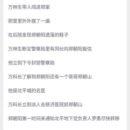
万林生带人闯进郑家
把里里外外搜了一遍
在后院发现郑朝阳遗落的鞋子
万林生断定警察局里有同伙向郑朝阳报信
他立刻下令封锁警察局
万科长了解到郑朝阳还有一个哥哥郑朝山
他是北平城的名医
万科长立刻派人去慈济医院抓郑朝山
郑朝阳第一时间来通知北平地下党负责人罗勇尽快转移