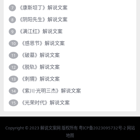
《康斯坦丁》解说文案
7
《阴阳先生》解说文案
8
《满江红》解说文案
9
《感恩节》解说文案
10
《破墓》解说文案
11
《脱轨》解说文案
12
《刺猬》解说文案
13
《紫川·光明三杰》解说文案
14
《光荣时代》解说文案
15
Copyright © 2023
解说文案网
版权所有
粤ICP备2023095732号-2
网站
地图