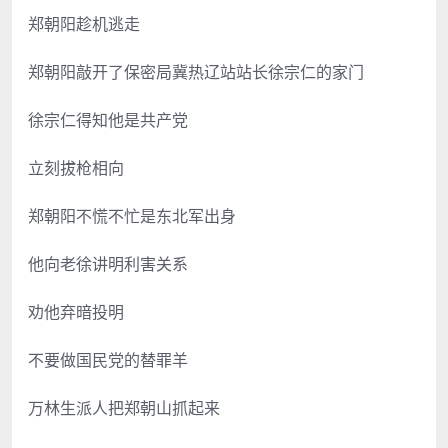
郑朝阳趁机逃走
郑朝阳敲开了保密局冀热辽站站长徐宗仁的家门
徐宗仁得知他是共产党
立刻拔枪相向
郑朝阳不慌不忙是东北军出身
他向老徐讲明利害关系
劝他弃暗投明
不要做国民党的替罪羊
万林生派人把郑朝山抓起来