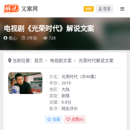
VIP
登录
电视剧《光荣时代》解说文案
栀心
2年前
728
当前位置：
首页
电视剧文案
光荣时代解说文案
片名：
光荣时代（共46集）
年份：
2019
地区：
大陆
类型：
剧情
豆瓣：
6.8分
影评：
网友评价
收藏
点赞(
0
)