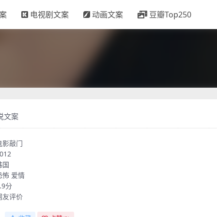
案
电视剧文案
动画文案
豆瓣Top250
说文案
鬼影敲门
012
韩国
恐怖
爱情
.9分
网友评价