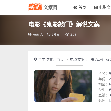
首页
电影文
电影《鬼影敲门》解说文案
萌面人
3年前
259
当前位置：
首页
电影文案
鬼影敲门解
片名：
年份：
2
地区：
类型：
豆瓣：
3
影评：