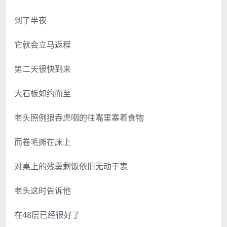
到了半夜
它就会立马返程
第二天很快到来
大石板如约而至
老头照例狼吞虎咽的往嘴里塞着食物
而卷毛摊在床上
对桌上的残羹剩饭依旧无动于衷
老头这时告诉他
在48层已经很好了