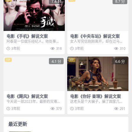
7.4 分
8.7 分
电影《手机》解说文案
电影《中央车站》解说文案
阿泰是一位娱乐经纪人，他处事圆
女人写完信刚刚离开，却在过马路
滑，八面玲珑，只是脾气有点暴
时不幸出了车祸，刚才还活生生的
3年前
318
3年前
310
躁，为了事业，阿泰不惜...
一个人，眨眼之间就趴...
VIP
VIP
4.1 分
6.6 分
电影《飓风》解说文案
电影《你好 查理》解说文案
今天说一部2023年，最新的灾难电
这老头是个大骗子，骗了国家几十
影飓风，影片改编，追风人比尔布
亿，正在被全国通缉，女同伙给他
3年前
379
3年前
291
罗迪的传奇人生，...
出了个主意你扮成大猩...
最近更新