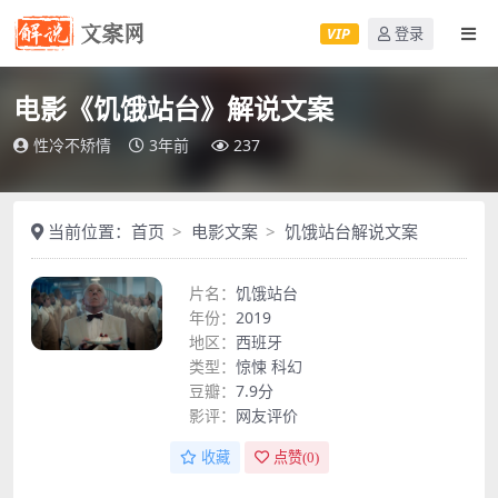
VIP
登录
电影《饥饿站台》解说文案
性冷不矫情
3年前
237
当前位置：
首页
电影文案
饥饿站台解说文案
片名：
饥饿站台
年份：
2019
地区：
西班牙
类型：
惊悚
科幻
豆瓣：
7.9分
影评：
网友评价
收藏
点赞(
0
)