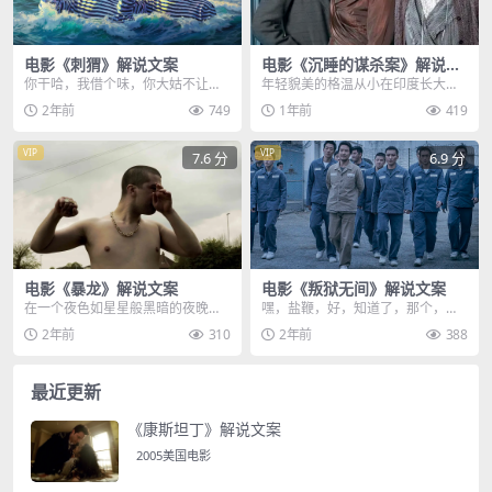
电影《刺猬》解说文案
电影《沉睡的谋杀案》解说文
案
你干哈，我借个味，你大姑不让我
年轻貌美的格温从小在印度长大，
抽烟，2024，由葛优，王俊凯主演
印象中她从没有回过英国，在印度
2年前
749
1年前
419
的电影刺猬劲爆来...
她结识了男友查尔斯，...
VIP
VIP
7.6 分
6.9 分
电影《暴龙》解说文案
电影《叛狱无间》解说文案
在一个夜色如星星般黑暗的夜晚，
嘿，盐鞭，好，知道了，那个，这
一个男人从酒吧摔门而出，他的嘴
不在剧本之中，怎么办，还能怎么
2年前
310
2年前
388
里咒骂着粗鄙的语言，...
办，改写剧本咯，女人...
最近更新
《康斯坦丁》解说文案
2005美国电影