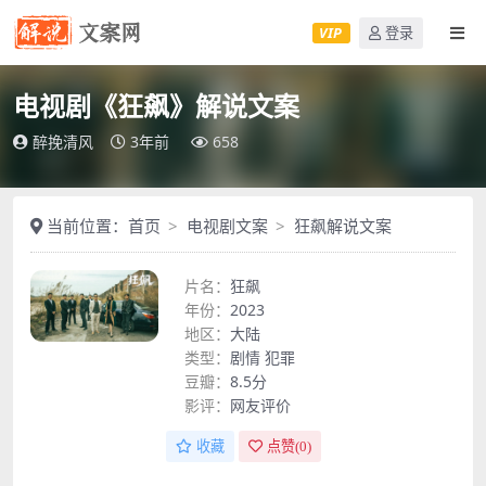
VIP
登录
电视剧《狂飙》解说文案
醉挽清风
3年前
658
当前位置：
首页
电视剧文案
狂飙解说文案
片名：
狂飙
年份：
2023
地区：
大陆
类型：
剧情
犯罪
豆瓣：
8.5分
影评：
网友评价
收藏
点赞(
0
)