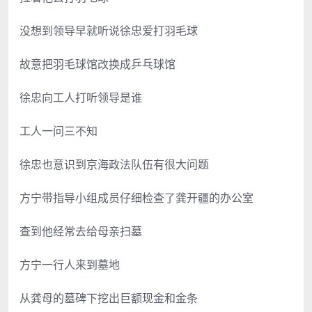
没想到领导早就听说徐忠爱打羽毛球
故意把羽毛球馆改换成乒乓球馆
徐忠向工人打听领导是谁
工人一问三不知
徐忠也意识到京海政法队伍有很大问题
方宁带指导小组成员仔细检查了龚开疆的办公室
查到他经常去给母亲扫墓
方宁一行人来到墓地
从龚母的墓碑下挖出巨额现金和金条