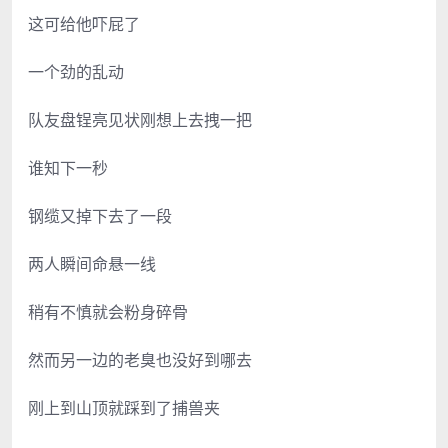
这可给他吓屁了
一个劲的乱动
队友盘锃亮见状刚想上去拽一把
谁知下一秒
钢缆又掉下去了一段
两人瞬间命悬一线
稍有不慎就会粉身碎骨
然而另一边的老臭也没好到哪去
刚上到山顶就踩到了捕兽夹