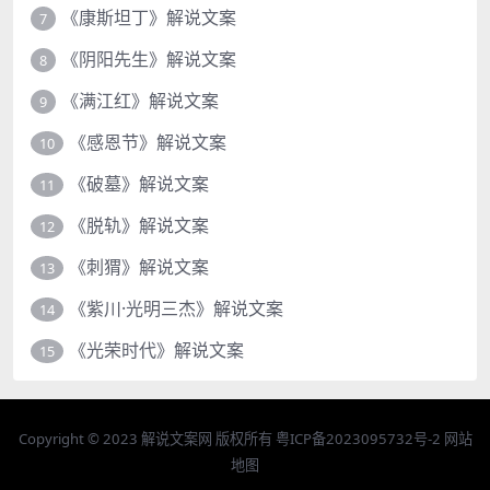
《康斯坦丁》解说文案
7
《阴阳先生》解说文案
8
《满江红》解说文案
9
《感恩节》解说文案
10
《破墓》解说文案
11
《脱轨》解说文案
12
《刺猬》解说文案
13
《紫川·光明三杰》解说文案
14
《光荣时代》解说文案
15
Copyright © 2023
解说文案网
版权所有
粤ICP备2023095732号-2
网站
地图