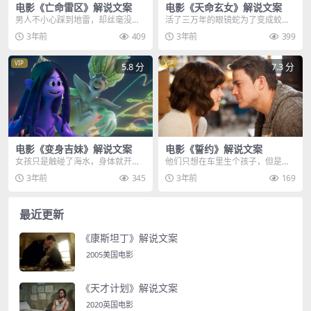
电影《亡命雷区》解说文案
电影《天命玄女》解说文案
男人不小心踩到地雷，却丝毫没有
活了三万年的眼镜蛇为了变成蛟
察觉，刚一转身，碎片刮伤脸颊，
龙，每天都要吃掉十万个人，而眼
3年前
409
3年前
399
他赶紧上前查看，可谁...
前这些士兵都是前来猎杀...
VIP
VIP
5.8 分
7.3 分
电影《变身吉妹》解说文案
电影《誓约》解说文案
女孩只是触碰了海水，身体就开始
他们只想在车里生个孩子，但是后
飞速生长，变成了巨大的海怪，看
面的一辆大卡车很快撞上了他们，
3年前
345
3年前
169
到这一幕，妈妈赶紧赶...
巨大的冲击力将佩娜撞...
最近更新
《康斯坦丁》解说文案
2005美国电影
《天才计划》解说文案
2020英国电影