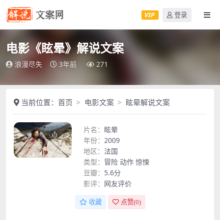
VIP
登录
电影《眩晕》解说文案
浪漫尽失
3年前
271
当前位置：
首页
电影文案
眩晕解说文案
片名：
眩晕
年份：
2009
地区：
法国
类型：
冒险
动作
惊悚
豆瓣：
5.6分
影评：
网友评价
收藏
点赞(
0
)