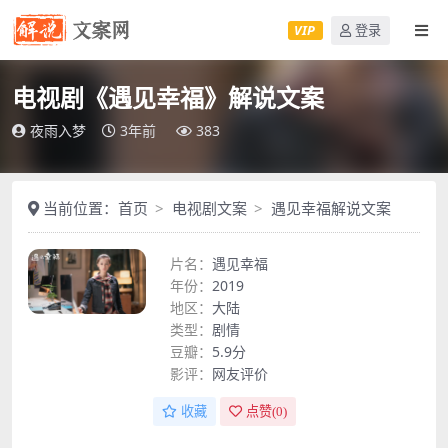
VIP
登录
电视剧《遇见幸福》解说文案
夜雨入梦
3年前
383
当前位置：
首页
电视剧文案
遇见幸福解说文案
片名：
遇见幸福
年份：
2019
地区：
大陆
类型：
剧情
豆瓣：
5.9分
影评：
网友评价
收藏
点赞(
0
)