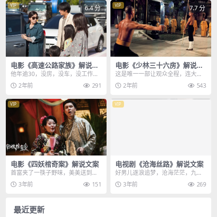
VIP
VIP
6.4 分
7.7 分
电影《高速公路家族》解说文
电影《少林三十六房》解说文
案
案
他年逾30，没房，没车，没工作，
这是唯一一部让观众全程，连大气
却拥有一个美丽的妻子，和两个乖
都不敢喘的武侠片，只因为其中90
2年前
291
2年前
543
巧的孩子，如今妻子...
的剧情，都是紧张刺...
VIP
VIP
电影《四妖棺奇案》解说文案
电视剧《沧海丝路》解说文案
首富夹了一筷子野味，美美送到嘴
好男儿逐浪追梦，沧海茫茫，九死
里品尝，谁知突然脸色一变，紧紧
一生，两千多年前，汉武帝派出使
3年前
151
3年前
269
卡住自己的喉咙，在众...
臣，在渔家儿女的帮助...
最近更新