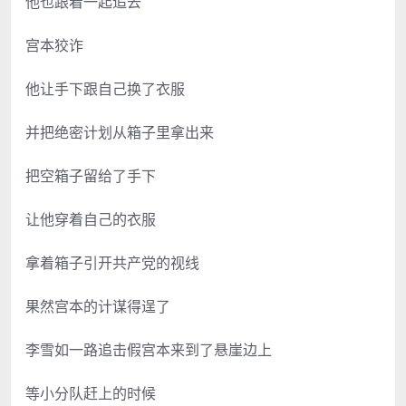
他也跟着一起追去
宫本狡诈
他让手下跟自己换了衣服
并把绝密计划从箱子里拿出来
把空箱子留给了手下
让他穿着自己的衣服
拿着箱子引开共产党的视线
果然宫本的计谋得逞了
李雪如一路追击假宫本来到了悬崖边上
等小分队赶上的时候