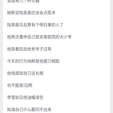
里面有几个听诊器
她断定陆英豪应该会点医术
陆英豪见总算有个明白事的人了
他再次重申自己是安泰医院的大少爷
他急着回去给老爷子过寿
今天的行为纯粹是他拔刀相助
他戏虐就自己这长相
也不能是汉J啊
李雪如见他油嘴滑舌
知道自己什么都问不出来