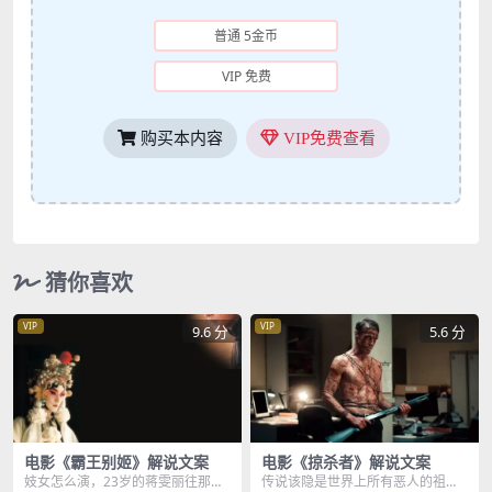
普通 5金币
VIP 免费
购买本内容
VIP免费查看
猜你喜欢
VIP
VIP
9.6 分
5.6 分
电影《霸王别姬》解说文案
电影《掠杀者》解说文案
妓女怎么演，23岁的蒋雯丽往那一
传说该隐是世界上所有恶人的祖