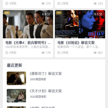
跪，脖子一歪，鼻涕一抹，谁能看
先，他是亚当和夏娃最早出生的儿
3年前
270
2年前
233
出她还是个大学生，...
子，却因杀害弟弟受上帝...
VIP
VIP
6.8 分
8.5 分
电影《光晕4：航向黎明号》
电影《对她说》解说文案
解说文案
500年后未来世界，人类社会高度
如果你和一个人说话，那个人没反
发展，已经实现向外太空殖民，随
应，那么你能坚持多久呢，一天，
3年前
178
3年前
402
着不断深入发掘，发...
一个月还是四年，如果...
最近更新
《康斯坦丁》解说文案
2005美国电影
《天才计划》解说文案
2020英国电影