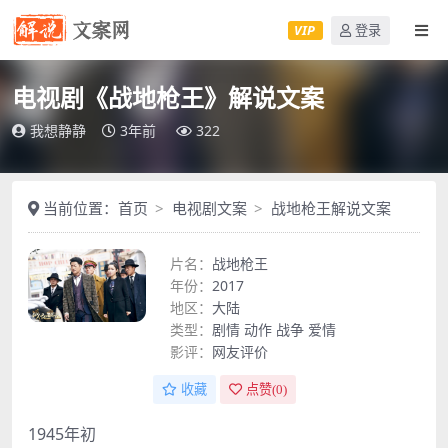
VIP
登录
电视剧《战地枪王》解说文案
我想静静
3年前
322
当前位置：
首页
电视剧文案
战地枪王解说文案
片名：
战地枪王
年份：
2017
地区：
大陆
类型：
剧情
动作
战争
爱情
影评：
网友评价
收藏
点赞(
0
)
1945年初