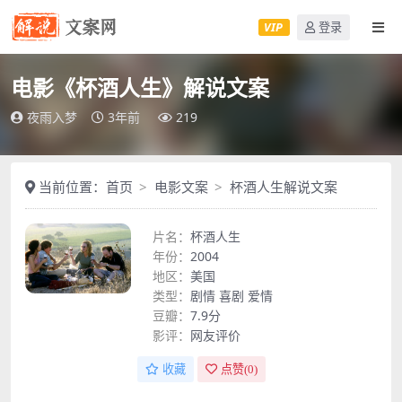
VIP
登录
电影《杯酒人生》解说文案
夜雨入梦
3年前
219
当前位置：
首页
电影文案
杯酒人生解说文案
片名：
杯酒人生
年份：
2004
地区：
美国
类型：
剧情
喜剧
爱情
豆瓣：
7.9分
影评：
网友评价
收藏
点赞(
0
)