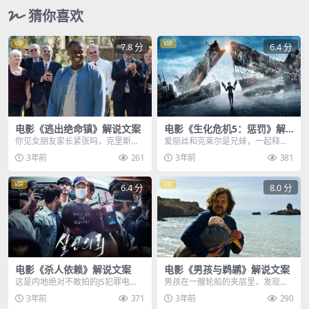
猜你喜欢
VIP
VIP
7.8 分
6.4 分
电影《逃出绝命镇》解说文案
电影《生化危机5：惩罚》解
说文案
你见女朋友家长紧张吗，克里斯是
爱丽丝和克莱尔是兄妹，一起释放
个黑人小伙儿，今天要和女友卢思
了冷冻的幸存者，转过身发现，保
3年前
261
3年前
381
去见家长，克里斯有些...
护伞公司的大批部队已...
VIP
VIP
6.4 分
8.0 分
电影《杀人依赖》解说文案
电影《男孩与鹈鹕》解说文案
这是内地绝对不敢拍的JS犯罪电
男孩在一艘轮船的夹层里，发现了
影，多名年轻女性被残忍杀害，凶
一只丑萌丑萌的雏鸟，像极了童话
3年前
371
3年前
290
徒手段之毒辣令人发指...
故事里的丑小鸭，也许...