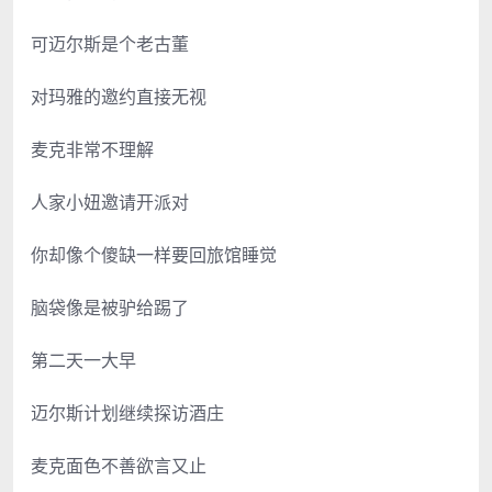
可迈尔斯是个老古董
对玛雅的邀约直接无视
麦克非常不理解
人家小妞邀请开派对
你却像个傻缺一样要回旅馆睡觉
脑袋像是被驴给踢了
第二天一大早
迈尔斯计划继续探访酒庄
麦克面色不善欲言又止